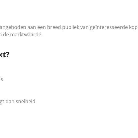
aangeboden aan een breed publiek van geïnteresseerde koper
n de marktwaarde.
kt?
is
t dan snelheid