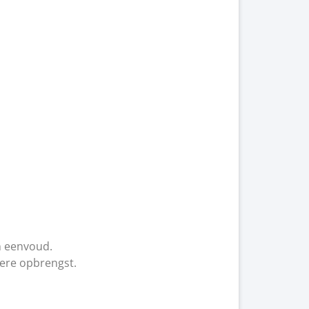
n eenvoud.
tere opbrengst.