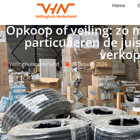
Home
Home
Opkoper
Verkopen
Opkoop of veiling: zo 
particulieren de jui
verko
Veilinghuisnederland
24 januari 2026