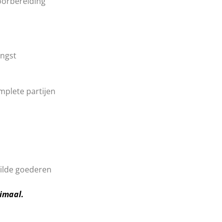
voorbereiding
engst
mplete partijen
wilde goederen
timaal.