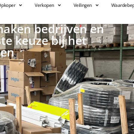
Opkoper
Verkopen
Veilingen
Waardebep
Veilingen
Waardebepaling
Projecten
maken bedrijven en
ste keuze bij het
pen