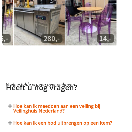
Veelgestelde vragen over veilingen
Heeft u nog vragen?
Hoe kan ik meedoen aan een veiling bij
Veilinghuis Nederland?
Hoe kan ik een bod uitbrengen op een item?