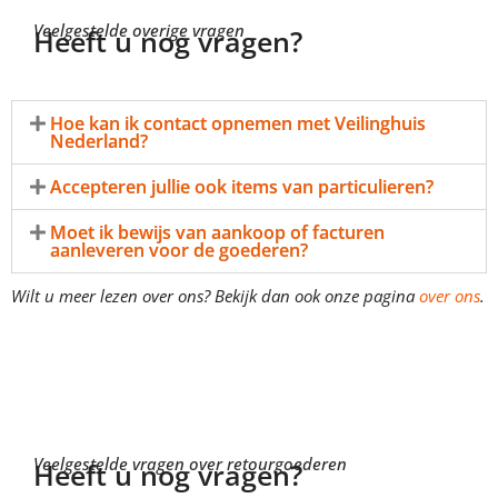
Veelgestelde overige vragen
Heeft u nog vragen?
Hoe kan ik contact opnemen met Veilinghuis
Nederland?
Accepteren jullie ook items van particulieren?
Moet ik bewijs van aankoop of facturen
aanleveren voor de goederen?
Wilt u meer lezen over ons? Bekijk dan ook onze pagina
over ons
.
Veelgestelde vragen over retourgoederen
Heeft u nog vragen?