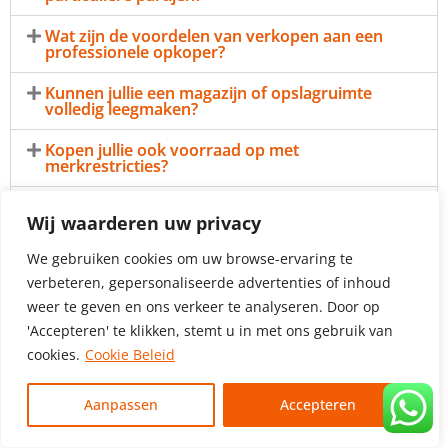
Wat zijn de voordelen van verkopen aan een
professionele opkoper?
Kunnen jullie een magazijn of opslagruimte
volledig leegmaken?
Kopen jullie ook voorraad op met
merkrestricties?
Waarom zou ik kiezen voor Veilinghuis
Wij waarderen uw privacy
Nederland als opkoper?
We gebruiken cookies om uw browse-ervaring te
Wilt u meer lezen over verkopen? Bekijk dan ook onze pagina
verbeteren, gepersonaliseerde advertenties of inhoud
opkoper overtollige voorraad
.
weer te geven en ons verkeer te analyseren. Door op
'Accepteren' te klikken, stemt u in met ons gebruik van
cookies.
Cookie Beleid
Aanpassen
Accepteren
Veelgestelde vragen over horeca inventaris verkopen