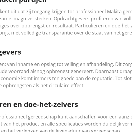
t dit dat zij toegang krijgen tot professioneel Makita ge
 duurzame imago versterken. Opdrachtgevers profiteren van v
ges over opbrengst en resultaat. Particulieren en doe-het-
 prijs, met volledige transparantie over de staat van het ge
gevers
n: van inname en opslag tot veiling en afhandeling. Dit zor
e voorraad alsnog opbrengst genereert. Daarnaast draag
re economie komt immers ten goede aan de reputatie. Tot slo
 opbrengsten als het circulaire effect.
ren en doe-het-zelvers
 professioneel gereedschap kunt aanschaffen voor een aanzienl
aat van het product en alle specificaties worden duidelijk v
k en het verlengen van de levensduur van gereedschap.