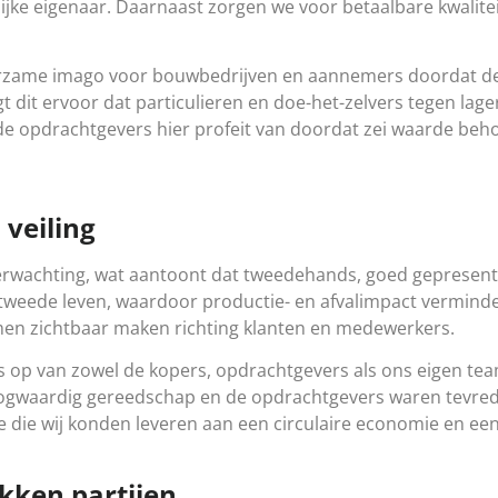
jke eigenaar. Daarnaast zorgen we voor betaalbare kwalite
uurzame imago voor bouwbedrijven en aannemers doordat de
t dit ervoor dat particulieren en doe-het-zelvers tegen la
n de opdrachtgevers hier profeit van doordat zei waarde be
 veiling
 verwachting, wat aantoont dat tweedehands, goed gepres
 tweede leven, waardoor productie- en afvalimpact vermind
n zichtbaar maken richting klanten en medewerkers.
ies op van zowel de kopers, opdrachtgevers als ons eigen te
 hoogwaardig gereedschap en de opdrachtgevers waren tevre
e die wij konden leveren aan een circulaire economie en e
kken partijen