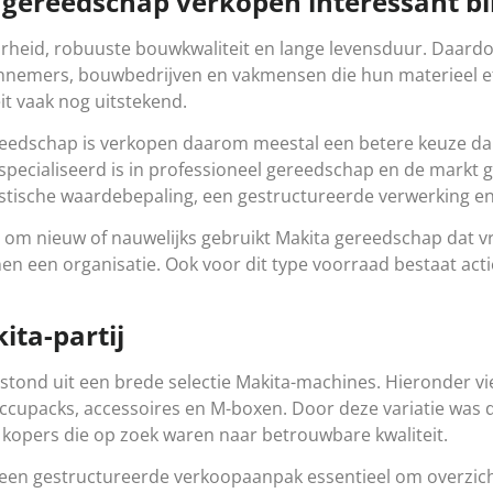
ereedschap verkopen interessant bli
heid, robuuste bouwkwaliteit en lange levensduur. Daardoo
annemers, bouwbedrijven en vakmensen die hun materieel eff
eit vaak nog uitstekend.
reedschap is verkopen daarom meestal een betere keuze dan
especialiseerd is in professioneel gereedschap en de markt 
istische waardebepaling, een gestructureerde verwerking en
 om nieuw of nauwelijks gebruikt Makita gereedschap dat vr
en een organisatie. Ook voor dit type voorraad bestaat acti
ita-partij
stond uit een brede selectie Makita-machines. Hieronder 
cupacks, accessoires en M-boxen. Door deze variatie was de
e kopers die op zoek waren naar betrouwbare kwaliteit.
 is een gestructureerde verkoopaanpak essentieel om overz