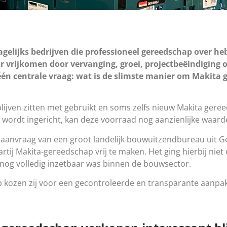
agelijks bedrijven die professioneel gereedschap over h
ar vrijkomen door vervanging, groei, projectbeëindiging 
één centrale vraag: wat is de slimste manier om Makita
 blijven zitten met gebruikt en soms zelfs nieuw Makita gere
l wordt ingericht, kan deze voorraad nog aanzienlijke waar
e aanvraag van een groot landelijk bouwuitzendbureau uit 
artij Makita-gereedschap vrij te maken. Het ging hierbij n
 nog volledig inzetbaar was binnen de bouwsector.
op kozen zij voor een gecontroleerde en transparante aanpa