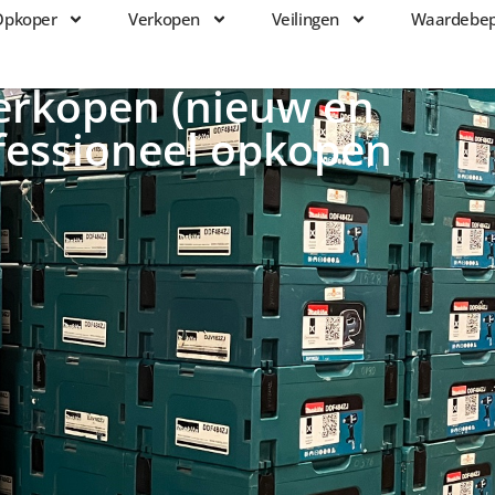
Opkoper
Verkopen
Veilingen
Waardebep
Veilingen
Waardebepaling
Projecten
erkopen (nieuw en
ofessioneel opkopen