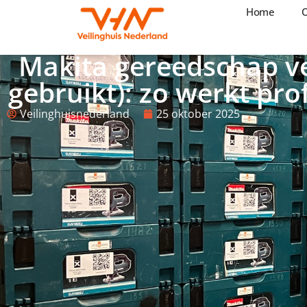
Home
Home
Opkoper
Verkopen
Makita gereedschap v
gebruikt): zo werkt pr
Veilinghuisnederland
25 oktober 2025